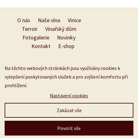
O nás
Naše vína
Vinice
Terroir
Vinařský dům
Fotogalerie
Novinky
Kontakt
E-shop
Na těchto webových stránkách jsou využívány cookies k
vylepšení poskytovaných služeb a pro zvýšení komfortu při
prohlížení.
Nastavení cookies
Zakázat vše
Povolit vše
© Vinařství Popela Perná |
4WORKS Solutions s.r.o.