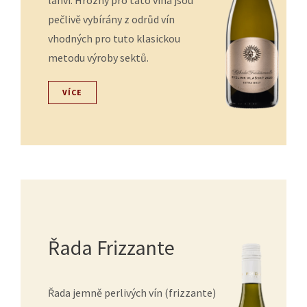
láhvi. Hrozny pro tato vína jsou
pečlivě vybírány z odrůd vín
vhodných pro tuto klasickou
metodu výroby sektů.
VÍCE
Řada Frizzante
Řada jemně perlivých vín (frizzante)