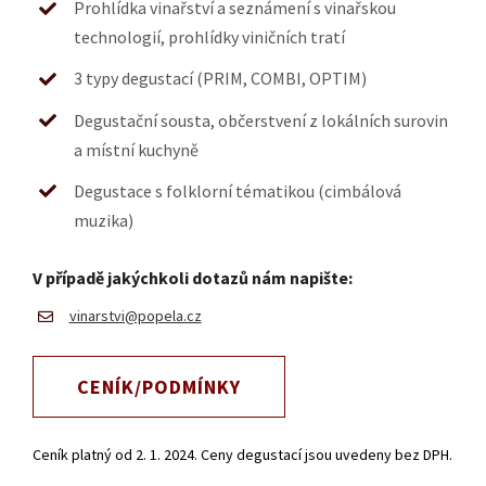
Prohlídka vinařství a seznámení s vinařskou
technologií, prohlídky viničních tratí
3 typy degustací (PRIM, COMBI, OPTIM)
Degustační sousta, občerstvení z lokálních surovin
a místní kuchyně
Degustace s folklorní tématikou (cimbálová
muzika)
V případě jakýchkoli dotazů nám napište:
vinarstvi@popela.cz
CENÍK/PODMÍNKY
Ceník platný od 2. 1. 2024. Ceny degustací jsou uvedeny bez DPH.