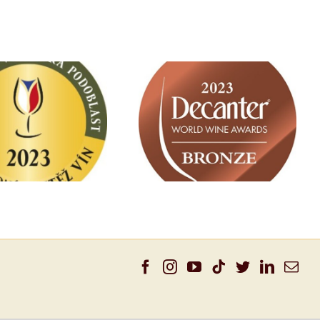
 zlatá medaile
rodní soutěži vín
3x BRONZE MEDAL na
ovské podoblasti
nejprestižnější světové
10 nominací do
soutěži DECANTER 2023
ěže Salón Vín ČR