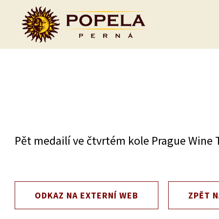
Skip
to
content
Pět medailí ve čtvrtém kole Prague Wine
ODKAZ NA EXTERNÍ WEB
ZPĚT N