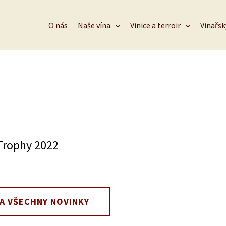
O nás
Naše vína
Vinice a terroir
Vinařs
 Trophy 2022
A VŠECHNY NOVINKY