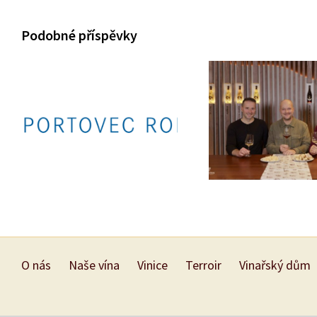
Podobné příspěvky
Podcast č. 87 Na
Jsme partneři Sportovce
s Petkom o na
roku 2023
vinařství
O nás
Naše vína
Vinice
Terroir
Vinařský dům