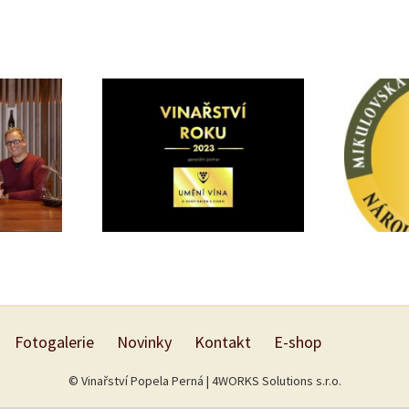
2x
Jsme účastníky prestižní
 dúšok
v ná
soutěže Vinařství roku
šem
mikul
2023 v kategorii střední
a 
vinařská firma
sout
Fotogalerie
Novinky
Kontakt
E-shop
© Vinařství Popela Perná |
4WORKS Solutions s.r.o.