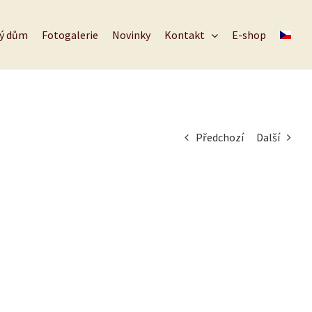
ký dům
Fotogalerie
Novinky
Kontakt
E-shop
Předchozí
Další