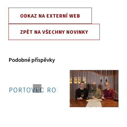
ODKAZ NA EXTERNÍ WEB
ZPĚT NA VŠECHNY NOVINKY
Podobné příspěvky
Jsme partneři
Podcast č. 87 Na
Sportovce roku
dúšok s Petkom
2023
o našem vinařství